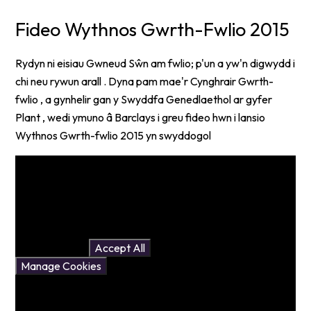
Fideo Wythnos Gwrth-Fwlio 2015
Rydyn ni eisiau Gwneud Sŵn am fwlio; p'un a yw'n digwydd i
chi neu rywun arall . Dyna pam mae'r Cynghrair Gwrth-
fwlio , a gynhelir gan y Swyddfa Genedlaethol ar gyfer
Plant , wedi ymuno â Barclays i greu fideo hwn i lansio
Wythnos Gwrth-fwlio 2015 yn swyddogol
You have not allowed
cookies and this content may
contain cookies.
If you would like to view this
content please
Accept All
Manage Cookies