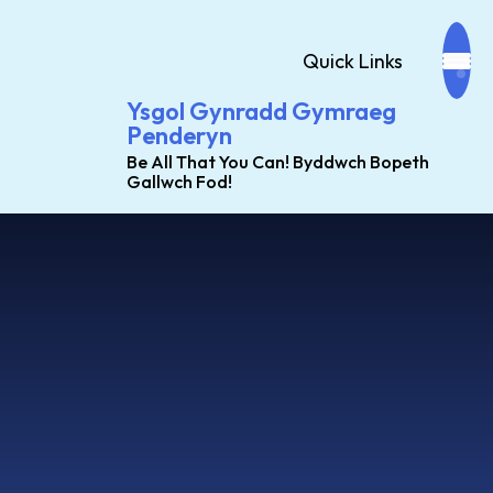
Quick Links
Ysgol Gynradd Gymraeg
Penderyn
Be All That You Can! Byddwch Bopeth
Gallwch Fod!